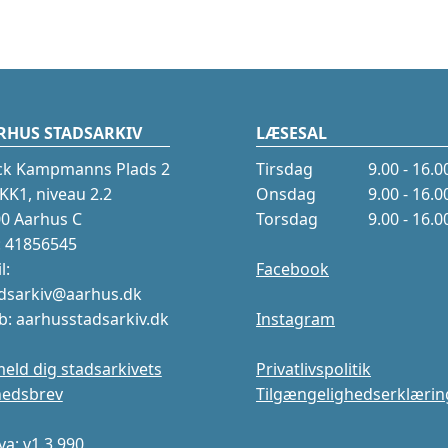
RHUS STADSARKIV
LÆSESAL
ck Kampmanns Plads 2
Tirsdag
9.00 - 16.0
K1, niveau 2.2
Onsdag
9.00 - 16.0
0 Aarhus C
Torsdag
9.00 - 16.0
.: 41856545
l:
Facebook
dsarkiv@aarhus.dk
: aarhusstadsarkiv.dk
Instagram
meld dig stadsarkivets
Privatlivspolitik
hedsbrev
Tilgængelighedserklærin
a: v1.3.990