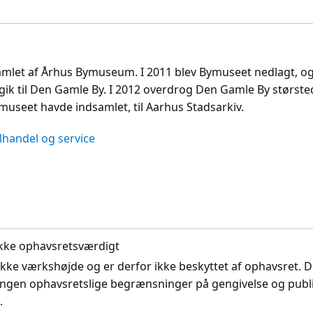
samlet af Århus Bymuseum. I 2011 blev Bymuseet nedlagt, og
gik til Den Gamle By. I 2012 overdrog Den Gamle By største
museet havde indsamlet, til Aarhus Stadsarkiv.
lhandel og service
. Ikke ophavsretsværdigt
ikke værkshøjde og er derfor ikke beskyttet af ophavsret. D
ingen ophavsretslige begrænsninger på gengivelse og publi
.