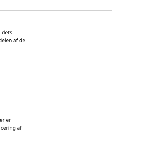
 dets
delen af de
er er
cering af