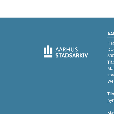
AA
Ha
DOK
800
Tlf
Mai
sta
Web
Til
ny
May