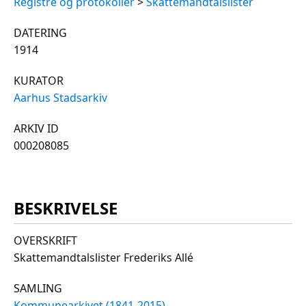
Registre og protokoller
>
Skattemandtalslister
DATERING
1914
KURATOR
Aarhus Stadsarkiv
ARKIV ID
000208085
BESKRIVELSE
OVERSKRIFT
Skattemandtalslister Frederiks Allé
SAMLING
Kommunearkivet (1841-2015)