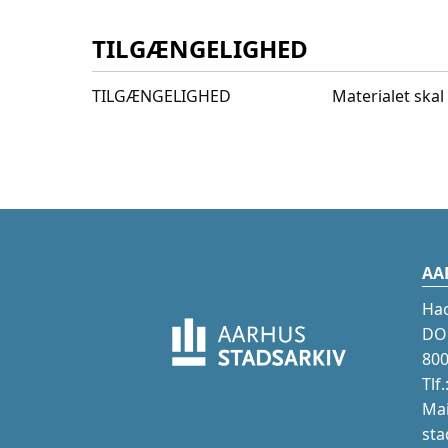
TILGÆNGELIGHED
TILGÆNGELIGHED
Materialet skal 
AA
Ha
DOK
800
Tlf
Mai
sta