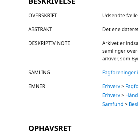
BESKRIVELSE
OVERSKRIFT
Udsendte fælle
ABSTRAKT
Det ene dateret
DESKRIPTIV NOTE
Arkivet er ind
samlinger over
arkiver, som By
SAMLING
Fagforeninger i
EMNER
Erhverv
>
Fagf
Erhverv
>
Hånd
Samfund
>
Bes
OPHAVSRET