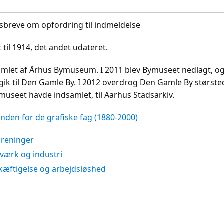
sbreve om opfordring til indmeldelse
 til 1914, det andet udateret.
samlet af Århus Bymuseum. I 2011 blev Bymuseet nedlagt, og
gik til Den Gamle By. I 2012 overdrog Den Gamle By største
museet havde indsamlet, til Aarhus Stadsarkiv.
nden for de grafiske fag (1880-2000)
oreninger
værk og industri
kæftigelse og arbejdsløshed