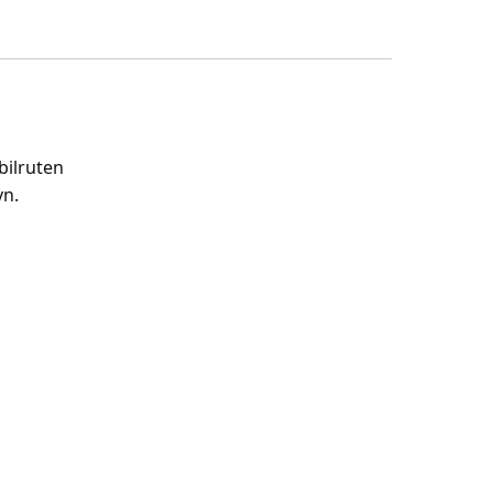
bilruten
vn.