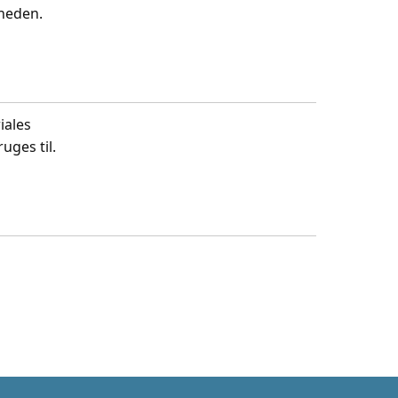
gheden.
iales
uges til.