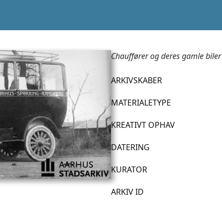
Chauffører og deres gamle biler
ARKIVSKABER
MATERIALETYPE
KREATIVT OPHAV
DATERING
KURATOR
ARKIV ID