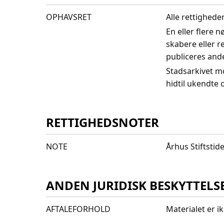
OPHAVSRET
Alle rettighede
En eller flere 
skabere eller r
publiceres and
Stadsarkivet m
hidtil ukendte
RETTIGHEDSNOTER
NOTE
Århus Stiftstid
ANDEN JURIDISK BESKYTTELS
AFTALEFORHOLD
Materialet er i