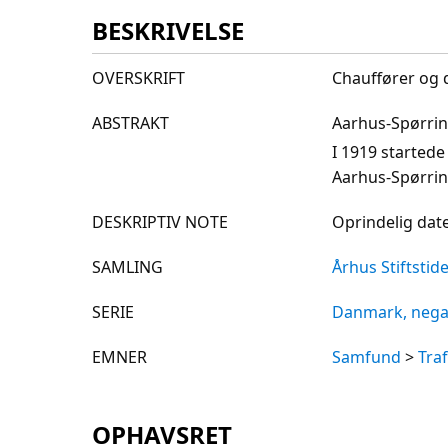
BESKRIVELSE
OVERSKRIFT
Chauffører og 
ABSTRAKT
Aarhus-Spørrin
I 1919 started
Aarhus-Spørrin
DESKRIPTIV NOTE
Oprindelig date
SAMLING
Århus Stiftstid
SERIE
Danmark, nega
EMNER
Samfund
>
Tra
OPHAVSRET