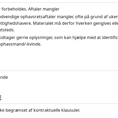
r forbeholdes. Aftaler mangler
nødvendige ophavsretsaftaler mangler, ofte på grund af uke
ettighedshavere. Materialet må derfor hverken gengives ell
etsteds.
odtager gerne oplysninger, som kan hjælpe med at identifi
 ophavsmand/-kvinde.
ende
E
kke begrænset af kontraktuelle klausuler.