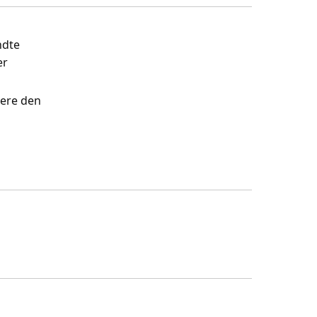
ndte
er
cere den