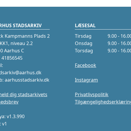
RHUS STADSARKIV
LÆSESAL
ck Kampmanns Plads 2
Tirsdag
9.00 - 16.0
K1, niveau 2.2
Onsdag
9.00 - 16.0
0 Aarhus C
Torsdag
9.00 - 16.0
.: 41856545
l:
Facebook
dsarkiv@aarhus.dk
: aarhusstadsarkiv.dk
Instagram
meld dig stadsarkivets
Privatlivspolitik
hedsbrev
Tilgængelighedserklærin
a: v1.3.990
: v1