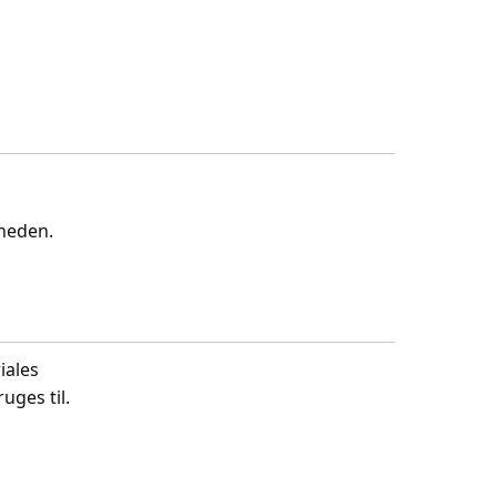
gheden.
iales
uges til.