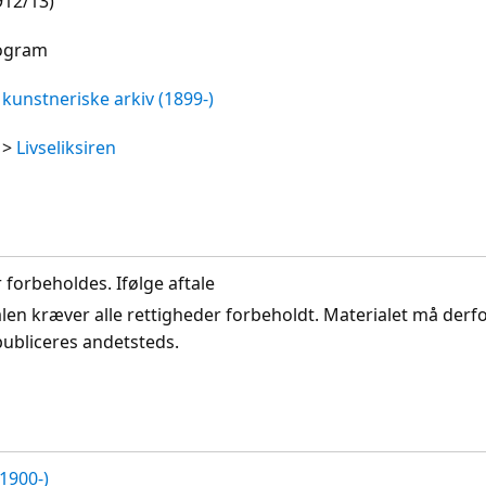
912/13)
rogram
kunstneriske arkiv (1899-)
>
Livseliksiren
r forbeholdes. Ifølge aftale
len kræver alle rettigheder forbeholdt. Materialet må derf
publiceres andetsteds.
1900-)