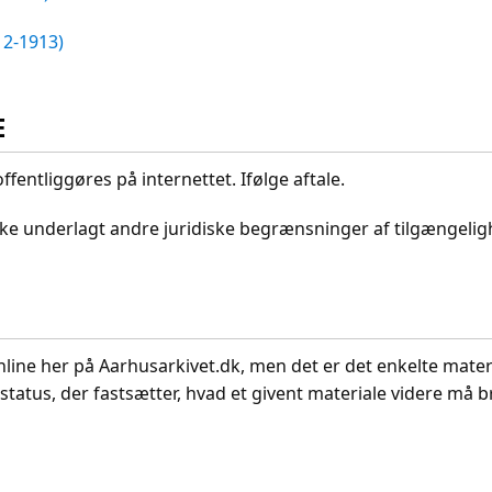
12-1913)
E
ffentliggøres på internettet. Ifølge aftale.
ikke underlagt andre juridiske begrænsninger af tilgængeli
nline her på Aarhusarkivet.dk, men det er det enkelte mater
status, der fastsætter, hvad et givent materiale videre må br