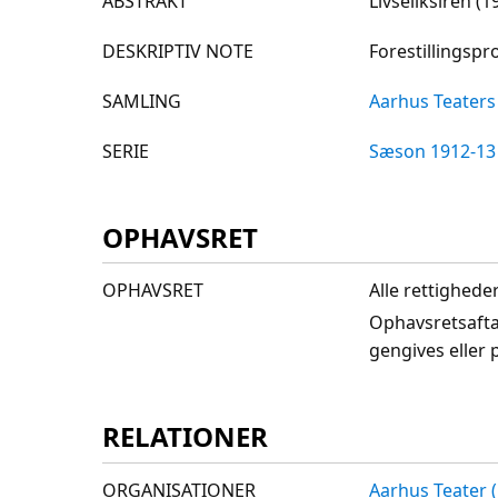
ABSTRAKT
Livseliksiren (1
DESKRIPTIV NOTE
Forestillingsp
SAMLING
Aarhus Teaters 
SERIE
Sæson 1912-13
OPHAVSRET
OPHAVSRET
Alle rettighede
Ophavsretsafta
gengives eller 
RELATIONER
ORGANISATIONER
Aarhus Teater (