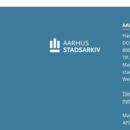
AA
Ha
DOK
800
Tlf
Mai
sta
Web
Til
ny
May
API