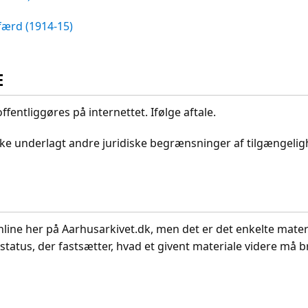
færd (1914-15)
E
ffentliggøres på internettet. Ifølge aftale.
ikke underlagt andre juridiske begrænsninger af tilgængeli
nline her på Aarhusarkivet.dk, men det er det enkelte mater
status, der fastsætter, hvad et givent materiale videre må br