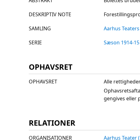
ABSTRAKT
Bolettes brude
DESKRIPTIV NOTE
Forestillingsp
SAMLING
Aarhus Teaters 
SERIE
Sæson 1914-15
OPHAVSRET
OPHAVSRET
Alle rettighede
Ophavsretsafta
gengives eller 
RELATIONER
ORGANISATIONER
Aarhus Teater (