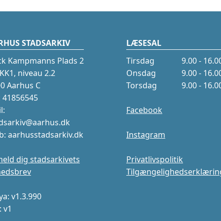
RHUS STADSARKIV
LÆSESAL
ck Kampmanns Plads 2
Tirsdag
9.00 - 16.0
K1, niveau 2.2
Onsdag
9.00 - 16.0
0 Aarhus C
Torsdag
9.00 - 16.0
.: 41856545
l:
Facebook
dsarkiv@aarhus.dk
: aarhusstadsarkiv.dk
Instagram
meld dig stadsarkivets
Privatlivspolitik
hedsbrev
Tilgængelighedserklærin
a: v1.3.990
: v1