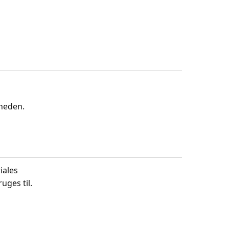
gheden.
iales
uges til.