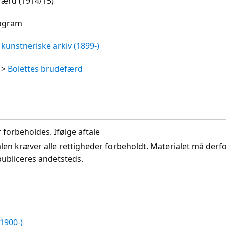
færd (1914/15)
rogram
kunstneriske arkiv (1899-)
>
Bolettes brudefærd
r forbeholdes. Ifølge aftale
len kræver alle rettigheder forbeholdt. Materialet må derf
publiceres andetsteds.
1900-)