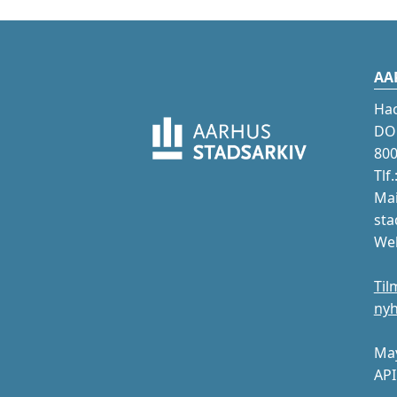
AA
Ha
DOK
800
Tlf
Mai
sta
Web
Til
ny
May
API