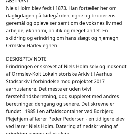
ABSTRAKT
Niels Holm blev født i 1873. Han fortæller her om
dagligdagen på fødegården, egne og broderens
gøremål og oplevelser samt om de voksnes liv med
arbejde, økonomi, politik og meget andet. En
skildring og erindring om hans slægt og hjemegn,
Ormslev-Harlev-egnen.
DESKRIPTIV NOTE
Erindringen er skrevet af Niels Holm selv og indsendt
af Ormslev-Kolt Lokalhistoriske Arkiv til Aarhus
Stadsarkiv i forbindelse med projektet 2017
aarhusianere. Det meste er uden tvivl
førstehåndsberetning, dog suppleret med andres
beretninger, dengang og senere. Det skrevne er
fundet i 1985 i en affaldscontainer ved Borbjerg
Plejehjem af lærer Peder Pedersen - en tidligere elev
ved lærer Niels Holm. Datering af nedskrivning af
erindring bygger på et skøn.