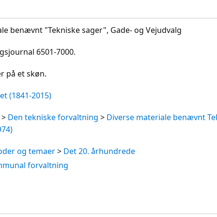
ale benævnt "Tekniske sager", Gade- og Vejudvalg
ngsjournal 6501-7000.
r på et skøn.
t (1841-2015)
>
Den tekniske forvaltning
>
Diverse materiale benævnt Te
974)
ioder og temaer
>
Det 20. århundrede
munal forvaltning