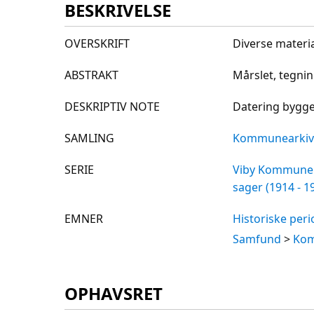
BESKRIVELSE
OVERSKRIFT
Diverse materi
ABSTRAKT
Mårslet, tegni
DESKRIPTIV NOTE
Datering bygge
SAMLING
Kommunearkive
SERIE
Viby Kommune
sager (1914 - 1
EMNER
Historiske per
Samfund
>
Kom
OPHAVSRET