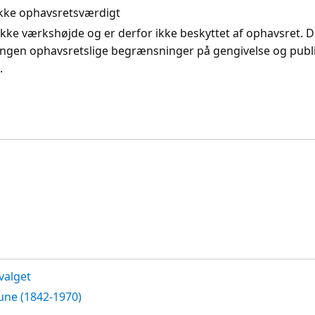
. Ikke ophavsretsværdigt
ikke værkshøjde og er derfor ikke beskyttet af ophavsret. D
ingen ophavsretslige begrænsninger på gengivelse og publi
.
valget
ne (1842-1970)