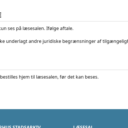
E
un ses på læsesalen. Ifølge aftale.
ikke underlagt andre juridiske begrænsninger af tilgængeli
bestilles hjem til læsesalen, før det kan beses.
RHUS STADSARKIV
LÆSESAL