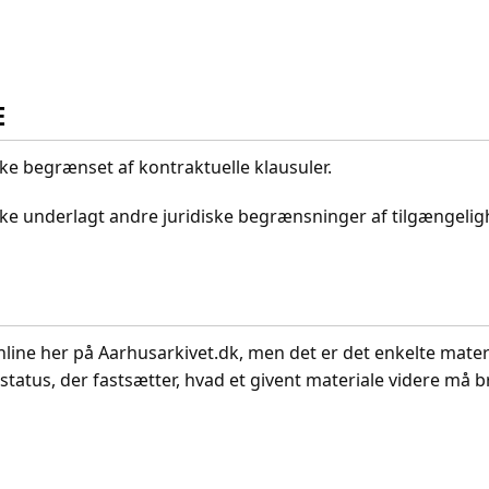
E
kke begrænset af kontraktuelle klausuler.
ikke underlagt andre juridiske begrænsninger af tilgængeli
nline her på Aarhusarkivet.dk, men det er det enkelte mater
status, der fastsætter, hvad et givent materiale videre må br