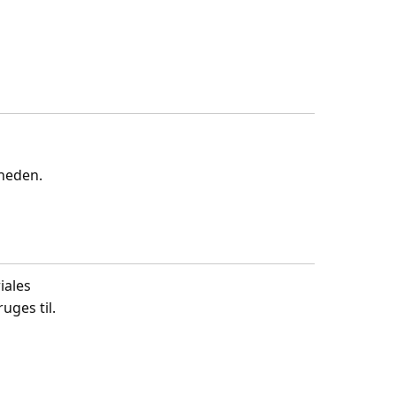
gheden.
iales
uges til.