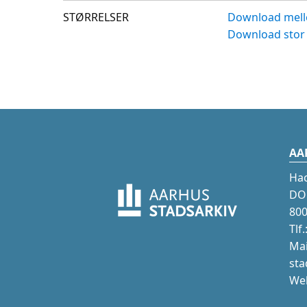
STØRRELSER
Download mell
Download stor 
AA
Ha
DOK
800
Tlf
Mai
sta
Web