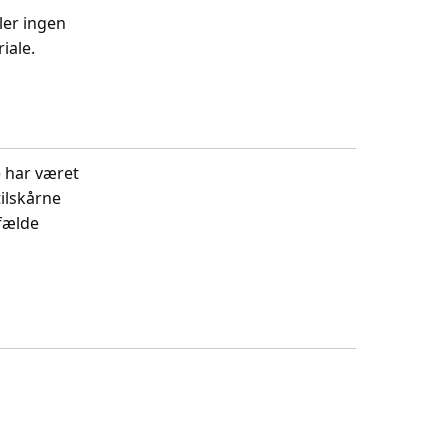
ler ingen
iale.
e har været
tilskårne
lfælde