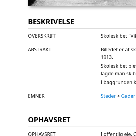
BESKRIVELSE
OVERSKRIFT
Skoleskibet "Vi
ABSTRAKT
Billedet er af 
1913.
Skoleskibet bl
lagde man skib
I baggrunden k
EMNER
Steder
>
Gader 
OPHAVSRET
OPHAVSRET
I offentlig eje.