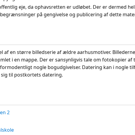
 offentlig eje, da ophavsretten er udløbet. Der er dermed hel
 begrænsninger på gengivelse og publicering af dette mater
del af en større billedserie af ældre aarhusmotiver. Billedern
mlet i en mappe. Der er sansynligvis tale om fotokopier af 
formodentligt nogle bogudgivelser. Datering kan i nogle ti
sig til postkortets datering.
en 2
lskole