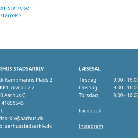
em størrelse
størrelse
RHUS STADSARKIV
LÆSESAL
ck Kampmanns Plads 2
Tirsdag
9.00 - 16.0
K1, niveau 2.2
Onsdag
9.00 - 16.0
0 Aarhus C
Torsdag
9.00 - 16.0
.: 41856545
l:
Facebook
dsarkiv@aarhus.dk
: aarhusstadsarkiv.dk
Instagram