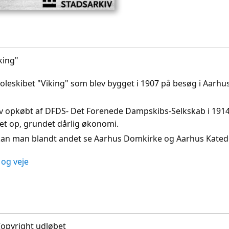
king"
skoleskibet "Viking" som blev bygget i 1907 på besøg i Aarhu
ev opkøbt af DFDS- Det Forenede Dampskibs-Selkskab i 1914,
et op, grundet dårlig økonomi.
an man blandt andet se Aarhus Domkirke og Aarhus Katedr
og veje
 Copyright udløbet