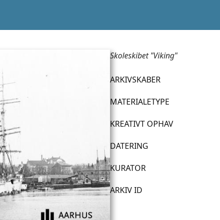
Skoleskibet "Viking"
ARKIVSKABER
MATERIALETYPE
KREATIVT OPHAV
DATERING
KURATOR
ARKIV ID