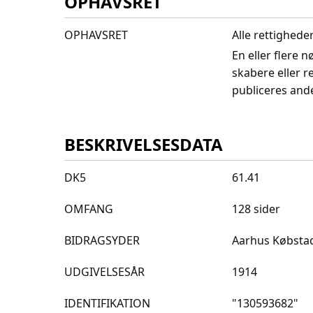
OPHAVSRET
OPHAVSRET
Alle rettighede
En eller flere 
skabere eller r
publiceres and
BESKRIVELSESDATA
DK5
61.41
OMFANG
128 sider
BIDRAGSYDER
Aarhus Købsta
UDGIVELSESÅR
1914
IDENTIFIKATION
"130593682"