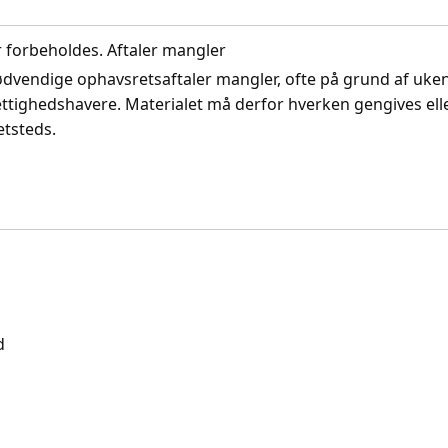
r forbeholdes. Aftaler mangler
nødvendige ophavsretsaftaler mangler, ofte på grund af uke
ettighedshavere. Materialet må derfor hverken gengives ell
etsteds.
d