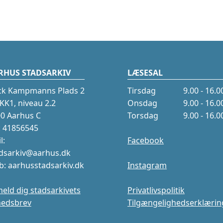
RHUS STADSARKIV
LÆSESAL
ck Kampmanns Plads 2
Tirsdag
9.00 - 16.0
K1, niveau 2.2
Onsdag
9.00 - 16.0
0 Aarhus C
Torsdag
9.00 - 16.0
.: 41856545
l:
Facebook
dsarkiv@aarhus.dk
: aarhusstadsarkiv.dk
Instagram
meld dig stadsarkivets
Privatlivspolitik
hedsbrev
Tilgængelighedserklærin