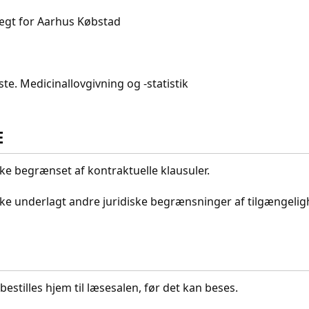
gt for Aarhus Købstad
e. Medicinallovgivning og -statistik
E
kke begrænset af kontraktuelle klausuler.
ikke underlagt andre juridiske begrænsninger af tilgængeli
bestilles hjem til læsesalen, før det kan beses.