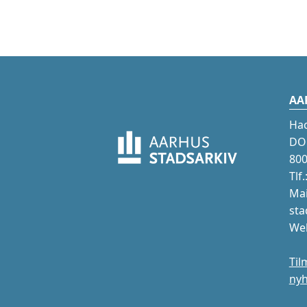
AA
Ha
DOK
800
Tlf
Mai
sta
Web
Til
ny