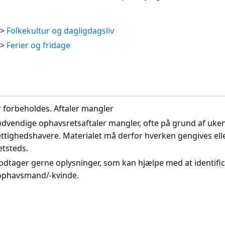
>
Folkekultur og dagligdagsliv
>
Ferier og fridage
r forbeholdes. Aftaler mangler
nødvendige ophavsretsaftaler mangler, ofte på grund af uke
ettighedshavere. Materialet må derfor hverken gengives ell
etsteds.
odtager gerne oplysninger, som kan hjælpe med at identifi
 ophavsmand/-kvinde.