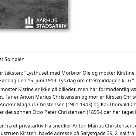
t Solhøien
lger teksten: "Lysthuset med Morbror Ole og moster Kirstine. 
Søndag den 15. juni 1913. Lys dag om eftermiddagen kl. 6."
moster Kistine er ikke på billedet, men har formodentlig v
t. Far er Anton Marius Christensen og mor er Kirsten Chri
 Ancker Magnus Christensen (1901-1943) og Kai Thorvald C
er det sønnen Otto Peter Christensen (1899-) der har taget b
r fra et privatarkiv fra snedker Anton Marius Christensen,
truen Kirsten, havde adresse på Sølystgade 39, 2. sal fra