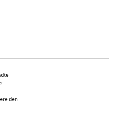
ndte
er
cere den