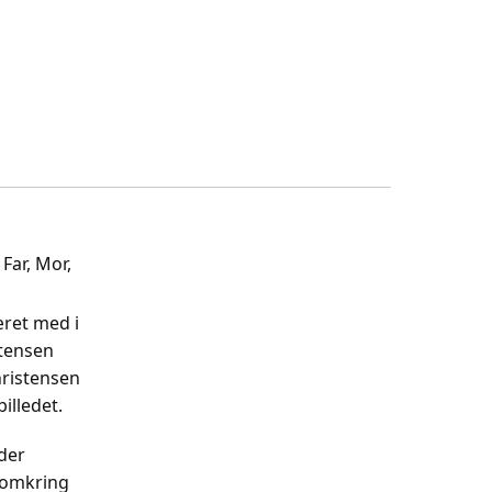
Far, Mor,
æret med i
stensen
hristensen
illedet.
 der
 omkring