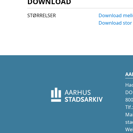
DOWNLOAD
STØRRELSER
Download mell
Download stor 
AA
Ha
DOK
800
Tlf
Mai
sta
Web