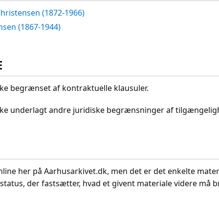
hristensen (1872-1966)
ensen (1867-1944)
E
kke begrænset af kontraktuelle klausuler.
ikke underlagt andre juridiske begrænsninger af tilgængeli
nline her på Aarhusarkivet.dk, men det er det enkelte mater
status, der fastsætter, hvad et givent materiale videre må br