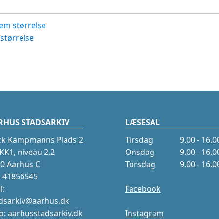
em størrelse
størrelse
RHUS STADSARKIV
LÆSESAL
ck Kampmanns Plads 2
Tirsdag
9.00 - 16.0
K1, niveau 2.2
Onsdag
9.00 - 16.0
0 Aarhus C
Torsdag
9.00 - 16.0
.: 41856545
l:
Facebook
dsarkiv@aarhus.dk
: aarhusstadsarkiv.dk
Instagram