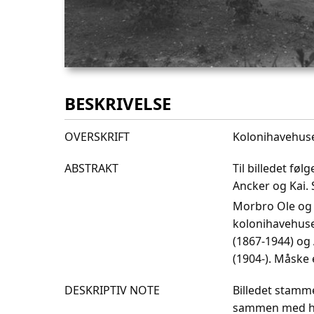
BESKRIVELSE
OVERSKRIFT
Kolonihavehuse
ABSTRAKT
Til billedet fø
Ancker og Kai. 
Morbro Ole og 
kolonihavehuse
(1867-1944) og
(1904-). Måske 
DESKRIPTIV NOTE
Billedet stamme
sammen med hus