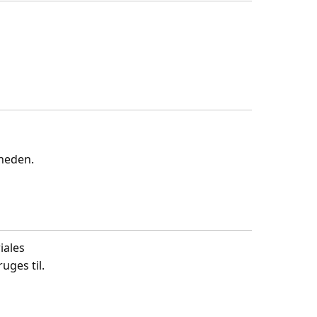
gheden.
iales
uges til.